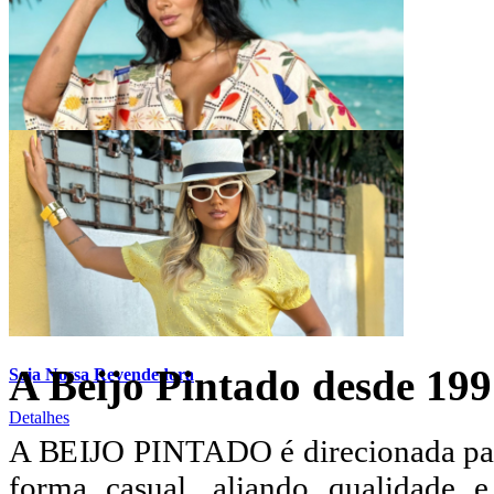
Detalhes
Compre agora
Detalhes
A Beijo Pintado desde 19
Seja Nossa Revendedora
Detalhes
A BEIJO PINTADO é direcionada para
forma casual, aliando qualidade